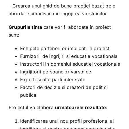
Paths of cooperation
– Crearea unui ghid de bune practici bazat pe o
abordare umanistica in ingrijirea varstnicilor
EPoCFiNDS
Grupurile tinta
care vor fi abordate in proiect
sunt:
BeAC: Be Active, be a Citizen
Echipele partenerilor implicati in proiect
Furnizorii de ingrijiri si educatie vocationala
PROIECTUL ARTY
Instructorii in domeniul educatiei vocationale
Ingrijitorii persoanelor varstnice
Experti si alte parti interesate
SUPER LINGO
Factori de decizie si creatori de politici
publice
PIA
Proiectul va elabora
urmatoarele rezultate:
MARIPOSA
Identificarea unui nou profil profesional al
ingrijitorului pentru persoane varstnice si a