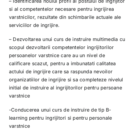
– Identificarea noului profil al postului de ingrijitor
si al competentelor necesare pentru ingrijirea
TWO MOONS
varstnicilor, rezultate din schimbarile actuale ale
serviciilor de ingrijire.
Story 2 Remember
– Dezvoltarea unui curs de instruire multimedia cu
scopul dezvoltarii competentelor ingrijitorilor
Sanatatea mintala – Prioritate pe agenda publica!
persoanelor varstnice care au un nivel de
calificare scazut, pentru a imbunatati calitatea
actului de ingrijire care sa raspunda nevoilor
TENDERNESS FOR LIFE – T4L
organizatiilor de ingrijire si sa completeze nivelul
initial de instruire al ingrijitorilor pentru persoane
PARENTBANK
varstnice
-Conducerea unui curs de instruire de tip B-
APPFORDEMENTIA
learning pentru ingrijitori si pentru personale
varstnice