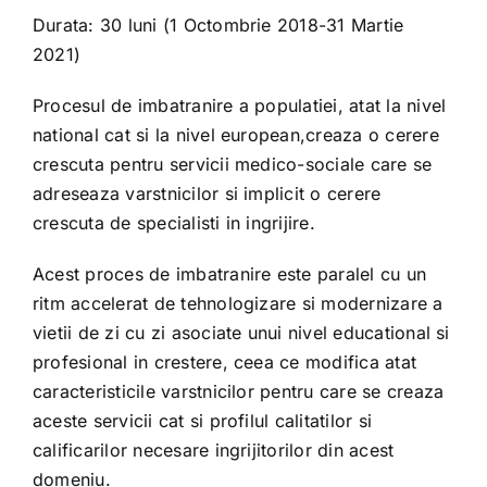
Durata: 30 luni (1 Octombrie 2018-31 Martie
2021)
$E$
Procesul de imbatranire a populatiei, atat la nivel
national cat si la nivel european,creaza o cerere
STAGE
crescuta pentru servicii medico-sociale care se
adreseaza varstnicilor si implicit o cerere
IQEA
crescuta de specialisti in ingrijire.
Acest proces de imbatranire este paralel cu un
IDECO
ritm accelerat de tehnologizare si modernizare a
vietii de zi cu zi asociate unui nivel educational si
AmiCo
profesional in crestere, ceea ce modifica atat
caracteristicile varstnicilor pentru care se creaza
aceste servicii cat si profilul calitatilor si
Prin ochii seniorilor!
calificarilor necesare ingrijitorilor din acest
domeniu.