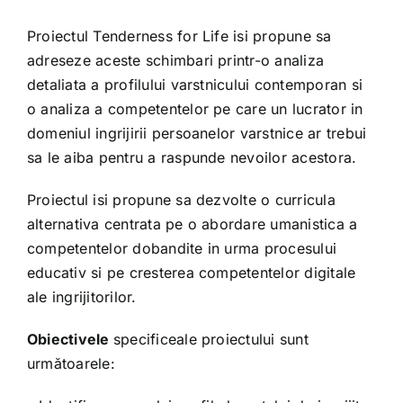
Combaterea abuzului asupra vârstnicului
Proiectul Tenderness for Life isi propune sa
adreseze aceste schimbari printr-o analiza
SenioriNET
detaliata a profilului varstnicului contemporan si
o analiza a competentelor pe care un lucrator in
domeniul ingrijirii persoanelor varstnice ar trebui
CREA.T.Y.V.
sa le aiba pentru a raspunde nevoilor acestora.
NEW-CARE
Proiectul isi propune sa dezvolte o curricula
alternativa centrata pe o abordare umanistica a
competentelor dobandite in urma procesului
BE OLD
educativ si pe cresterea competentelor digitale
ale ingrijitorilor.
SAFE
Obiectivele
specificeale proiectului sunt
următoarele:
C2E