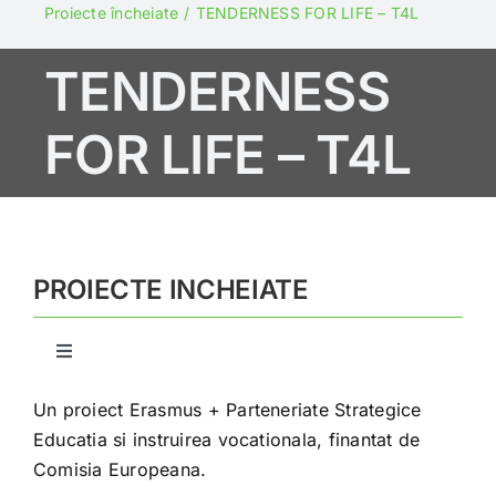
PROIECTE
Proiecte încheiate
TENDERNESS FOR LIFE – T4L
TENDERNESS
Fond ONG
FOR LIFE – T4L
Spune NU abuzului!
Newsletter
PROIECTE INCHEIATE
Contact
Toggle
Navigation
BRIDGE
Un proiect Erasmus + Parteneriate Strategice
Educatia si instruirea vocationala, finantat de
Comisia Europeana.
ELMI